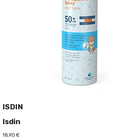
ISDIN
Isdin
18,90
€