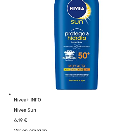
Nivea
+ INFO
Nivea Sun
6,19
€
Ver en Amazon